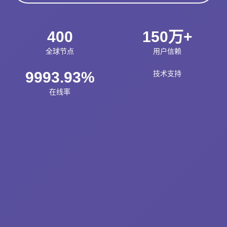
400
150万+
全球节点
用户信赖
9993.93%
技术支持
在线率