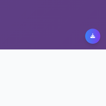
全平台兼容VPN助您畅享
快橙 app体验
快橙 app优化线路，低延迟高带宽